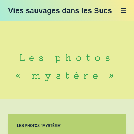
P
Vies sauvages dans les Sucs
a
s
s
e
r
Les photos
a
u
« mystère »
c
o
n
t
e
n
LES PHOTOS "MYSTÈRE"
u