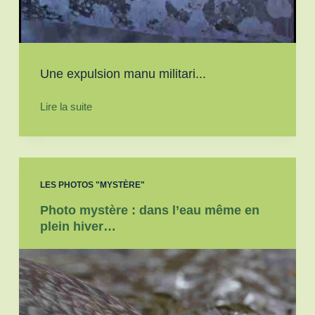
Une expulsion manu militari...
Lire la suite
LES PHOTOS "MYSTÈRE"
Photo mystère : dans l’eau même en
plein hiver…