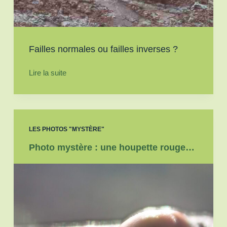
Failles normales ou failles inverses ?
Lire la suite
LES PHOTOS "MYSTÈRE"
Photo mystère : une houpette rouge…