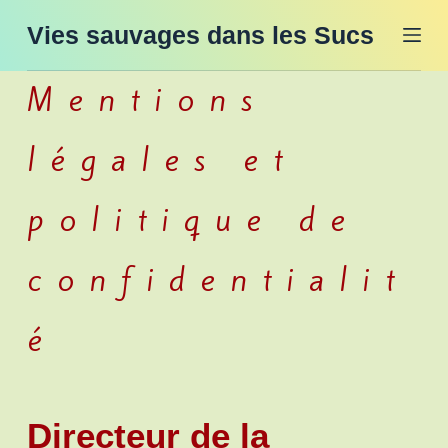
P
Vies sauvages dans les Sucs
a
s
Mentions
s
e
légales et
r
a
politique de
u
c
confidentialit
o
n
é
t
e
n
Directeur de la
u