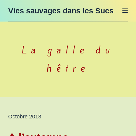
P
Vies sauvages dans les Sucs
a
s
s
e
La galle du
r
a
hêtre
u
c
o
n
t
e
Octobre 2013
n
u