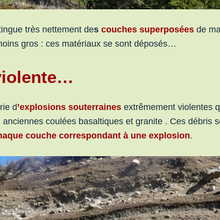
tingue très nettement de
s
couches superposées
de mat
 moins gros : ces matériaux se sont déposés…
violente…
rie d
’explosions souterraines
extrêmement violentes q
 : anciennes coulées basaltiques et granite . Ces débris 
haque couche correspondant à une explosion
.