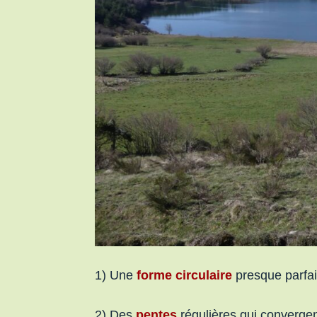
1) Une
forme circulaire
presque parfai
2) Des
pentes
régulières qui convergen