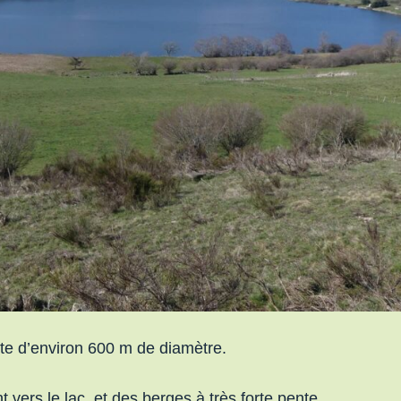
te d’environ 600 m de diamètre.
t vers le lac et des berges à très forte pente.