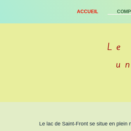
P
ACCUEIL
COMP
a
s
s
e
Le
r
a
u
u
c
o
n
t
e
n
Le lac de Saint-Front se situe en plein
u