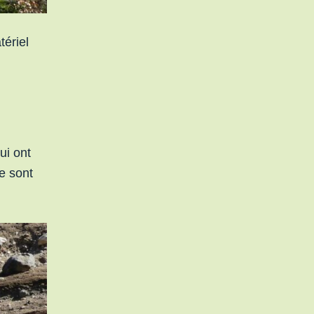
ériel
ui ont
se sont