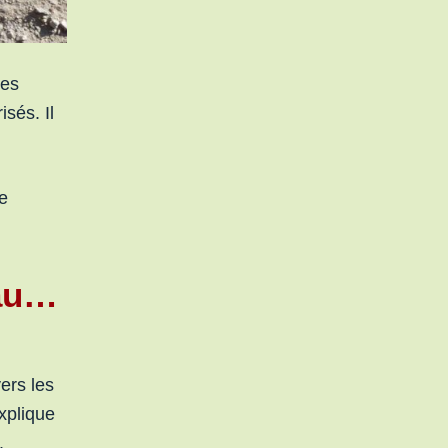
des
sés. Il
e
eau…
vers les
explique
.