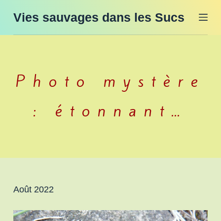
P
Vies sauvages dans les Sucs
a
s
s
e
Photo mystère
r
a
: étonnant…
u
c
o
n
t
e
Août 2022
n
u