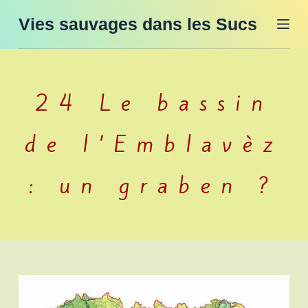
P
Vies sauvages dans les Sucs
a
s
s
24 Le bassin
e
r
a
de l’Emblavèz
u
c
: un graben ?
o
n
t
e
n
u