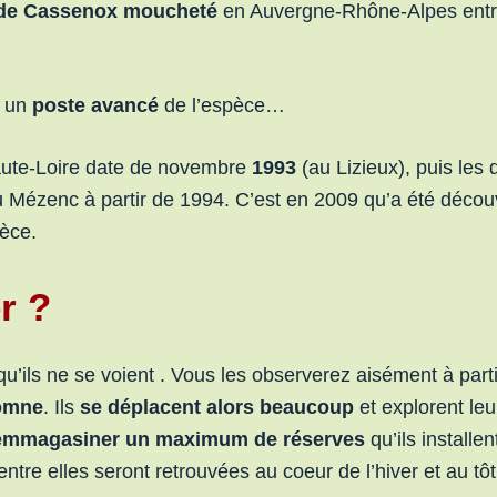
 de Cassenox moucheté
en Auvergne-Rhône-Alpes ent
c un
poste avancé
de l’espèce…
aute-Loire date de novembre
1993
(au Lizieux), puis les
u Mézenc à partir de 1994. C’est en 2009 qu’a été décou
pèce.
r ?
’ils ne se voient . Vous les observerez aisément à part
tomne
. Ils
se déplacent alors beaucoup
et explorent leu
emmagasiner un maximum de réserves
qu’ils installe
entre elles seront retrouvées au coeur de l’hiver et au tôt