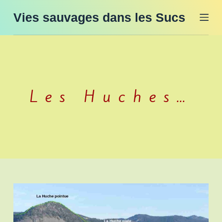
P
Vies sauvages dans les Sucs
a
s
s
e
r
Les Huches…
a
u
c
o
n
t
e
n
u