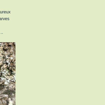
oureux
larves
s…