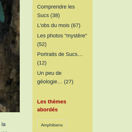
Comprendre les
Sucs
(38)
L'obs du mois
(67)
Les photos "mystère"
(52)
Portraits de Sucs…
(12)
Un peu de
géologie…
(27)
Les thèmes
abordés
 la
Amphibiens