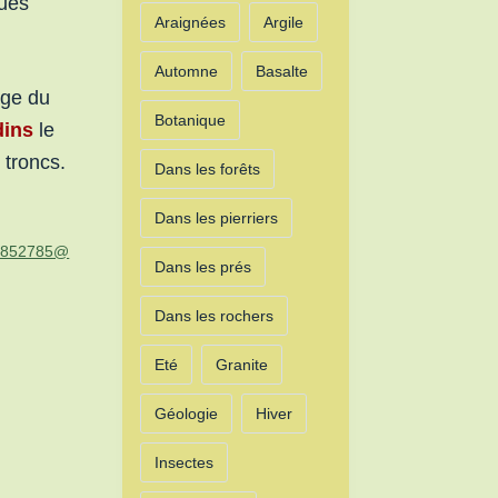
tues
Araignées
Argile
Automne
Basalte
age du
Botanique
dins
le
 troncs.
Dans les forêts
Dans les pierriers
164852785@
Dans les prés
Dans les rochers
Eté
Granite
Géologie
Hiver
Insectes