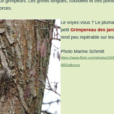
ux grimpeurs. Les griffes longues, courbées et très poin
orces.
Le voyez-vous ? Le plum
petit
Grimpereau des jar
rend peu repérable sur les
Photo Marine Schmitt
https://www.flickr.com/photos/
N05/albums